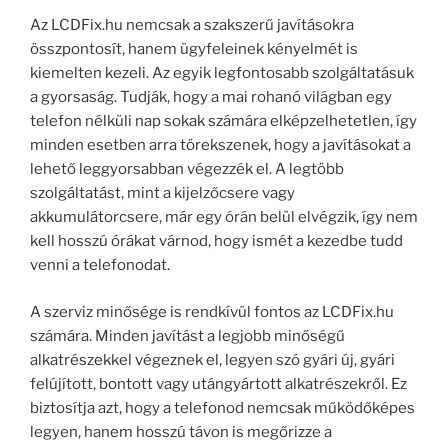
Az LCDFix.hu nemcsak a szakszerű javításokra
összpontosít, hanem ügyfeleinek kényelmét is
kiemelten kezeli. Az egyik legfontosabb szolgáltatásuk
a gyorsaság. Tudják, hogy a mai rohanó világban egy
telefon nélküli nap sokak számára elképzelhetetlen, így
minden esetben arra törekszenek, hogy a javításokat a
lehető leggyorsabban végezzék el. A legtöbb
szolgáltatást, mint a kijelzőcsere vagy
akkumulátorcsere, már egy órán belül elvégzik, így nem
kell hosszú órákat várnod, hogy ismét a kezedbe tudd
venni a telefonodat.
A szerviz minősége is rendkívül fontos az LCDFix.hu
számára. Minden javítást a legjobb minőségű
alkatrészekkel végeznek el, legyen szó gyári új, gyári
felújított, bontott vagy utángyártott alkatrészekről. Ez
biztosítja azt, hogy a telefonod nemcsak működőképes
legyen, hanem hosszú távon is megőrizze a