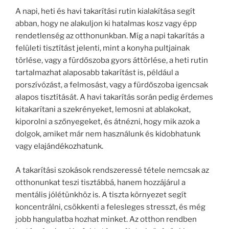
A napi, heti és havi takarítási rutin kialakítása segít
abban, hogy ne alakuljon ki hatalmas kosz vagy épp
rendetlenség az otthonunkban. Míg a napi takarítás a
felületi tisztítást jelenti, mint a konyha pultjainak
törlése, vagy a fürdőszoba gyors áttörlése, a heti rutin
tartalmazhat alaposabb takarítást is, például a
porszívózást, a felmosást, vagy a fürdőszoba igencsak
alapos tisztítását. A havi takarítás során pedig érdemes
kitakarítani a szekrényeket, lemosni at ablakokat,
kiporolni a szőnyegeket, és átnézni, hogy mik azok a
dolgok, amiket már nem használunk és kidobhatunk
vagy elajándékozhatunk.
A takarítási szokások rendszeressé tétele nemcsak az
otthonunkat teszi tisztábbá, hanem hozzájárul a
mentális jólétünkhöz is. A tiszta környezet segít
koncentrálni, csökkenti a felesleges stresszt, és még
jobb hangulatba hozhat minket. Az otthon rendben