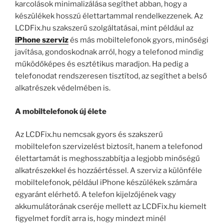
karcolások minimalizálása segíthet abban, hogy a
készülékek hosszú élettartammal rendelkezzenek. Az
LCDFix.hu szakszerű szolgáltatásai, mint például az
iPhone szerviz
és más mobiltelefonok gyors, minőségi
javítása, gondoskodnak arról, hogy a telefonod mindig
működőképes és esztétikus maradjon. Ha pedig a
telefonodat rendszeresen tisztítod, az segíthet a belső
alkatrészek védelmében is.
A mobiltelefonok új élete
Az LCDFix.hu nemcsak gyors és szakszerű
mobiltelefon szervizelést biztosít, hanem a telefonod
élettartamát is meghosszabbítja a legjobb minőségű
alkatrészekkel és hozzáértéssel. A szerviz a különféle
mobiltelefonok, például iPhone készülékek számára
egyaránt elérhető. A telefon kijelzőjének vagy
akkumulátorának cseréje mellett az LCDFix.hu kiemelt
figyelmet fordít arra is, hogy mindezt minél