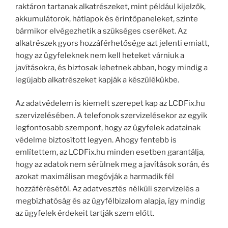
raktáron tartanak alkatrészeket, mint például kijelzők,
akkumulátorok, hátlapok és érintőpaneleket, szinte
bármikor elvégezhetik a szükséges cseréket. Az
alkatrészek gyors hozzáférhetősége azt jelenti emiatt,
hogy az ügyfeleknek nem kell heteket várniuk a
javításokra, és biztosak lehetnek abban, hogy mindig a
legújabb alkatrészeket kapják a készülékükbe.
Az adatvédelem is kiemelt szerepet kap az LCDFix.hu
szervizelésében. A telefonok szervizelésekor az egyik
legfontosabb szempont, hogy az ügyfelek adatainak
védelme biztosított legyen. Ahogy fentebb is
említettem, az LCDFix.hu minden esetben garantálja,
hogy az adatok nem sérülnek meg a javítások során, és
azokat maximálisan megóvják a harmadik fél
hozzáférésétől. Az adatvesztés nélküli szervizelés a
megbízhatóság és az ügyfélbizalom alapja, így mindig
az ügyfelek érdekeit tartják szem előtt.