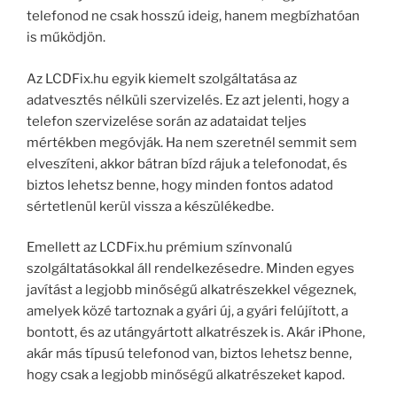
telefonod ne csak hosszú ideig, hanem megbízhatóan
is működjön.
Az LCDFix.hu egyik kiemelt szolgáltatása az
adatvesztés nélküli szervizelés. Ez azt jelenti, hogy a
telefon szervizelése során az adataidat teljes
mértékben megóvják. Ha nem szeretnél semmit sem
elveszíteni, akkor bátran bízd rájuk a telefonodat, és
biztos lehetsz benne, hogy minden fontos adatod
sértetlenül kerül vissza a készülékedbe.
Emellett az LCDFix.hu prémium színvonalú
szolgáltatásokkal áll rendelkezésedre. Minden egyes
javítást a legjobb minőségű alkatrészekkel végeznek,
amelyek közé tartoznak a gyári új, a gyári felújított, a
bontott, és az utángyártott alkatrészek is. Akár iPhone,
akár más típusú telefonod van, biztos lehetsz benne,
hogy csak a legjobb minőségű alkatrészeket kapod.