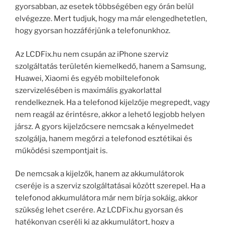
gyorsabban, az esetek többségében egy órán belül
elvégezze. Mert tudjuk, hogy ma már elengedhetetlen,
hogy gyorsan hozzáférjünk a telefonunkhoz.
Az LCDFix.hu nem csupán az iPhone szerviz
szolgáltatás területén kiemelkedő, hanem a Samsung,
Huawei, Xiaomi és egyéb mobiltelefonok
szervizelésében is maximális gyakorlattal
rendelkeznek. Ha a telefonod kijelzője megrepedt, vagy
nem reagál az érintésre, akkor a lehető legjobb helyen
jársz. A gyors kijelzőcsere nemcsak a kényelmedet
szolgálja, hanem megőrzi a telefonod esztétikai és
működési szempontjait is.
De nemcsak a kijelzők, hanem az akkumulátorok
cseréje is a szerviz szolgáltatásai között szerepel. Ha a
telefonod akkumulátora már nem bírja sokáig, akkor
szükség lehet cserére. Az LCDFix.hu gyorsan és
hatékonyan cseréli ki az akkumulátort, hogy a