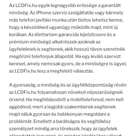
Az LCDFix.hu egyik legnagyobb erőssége a garantált
minőség. Az iPhone szerviz szolgáltatás vagy bármely
más telefon javítási munka után biztos lehetsz benne,
hogy a készüléked ugyanúgy működik majd, mint új
korában. Az élettartam garanciás kijelzőcsere és a
prémium minőségű alkatrészek azoknak az
ügyfeleknek is segítenek, akik hosszú távon szeretnék
megőrizni telefonjuk állapotát. Ha egy kiváló szervizt
keresel, amely nemcsak gyors, de a minőségre is ügyel,
az LCDFix.hu lesz a megfelelő választás.
A gyorsaság, a minőség és az ügyfélközpontúság révén
az LCDFix.hu folyamatosan növekvő népszerűségnek
örvend. Ha meghibásodott a mobiltelefonod, nem kell
aggódnod, mert a legjobb szakemberek segítenek
majd náluk gyorsan és hatékonyan megoldani a
problémát. Emellett a barátságos és segítőkész
személyzet mindig arra törekszik, hogy az ügyfelek