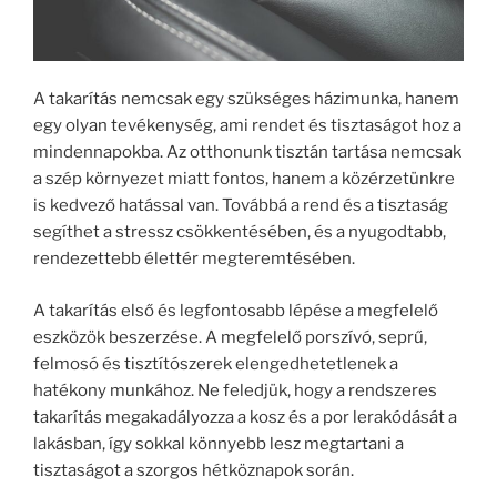
A takarítás nemcsak egy szükséges házimunka, hanem
egy olyan tevékenység, ami rendet és tisztaságot hoz a
mindennapokba. Az otthonunk tisztán tartása nemcsak
a szép környezet miatt fontos, hanem a közérzetünkre
is kedvező hatással van. Továbbá a rend és a tisztaság
segíthet a stressz csökkentésében, és a nyugodtabb,
rendezettebb élettér megteremtésében.
A takarítás első és legfontosabb lépése a megfelelő
eszközök beszerzése. A megfelelő porszívó, seprű,
felmosó és tisztítószerek elengedhetetlenek a
hatékony munkához. Ne feledjük, hogy a rendszeres
takarítás megakadályozza a kosz és a por lerakódását a
lakásban, így sokkal könnyebb lesz megtartani a
tisztaságot a szorgos hétköznapok során.