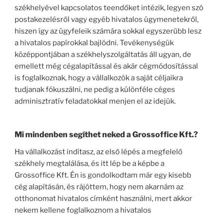
székhelyével kapcsolatos teendőket intézik, legyen szó
postakezelésről vagy egyéb hivatalos ügymenetekről,
hiszen így az ügyfeleik számára sokkal egyszerűbb lesz
a hivatalos papírokkal bajlódni. Tevékenységük
középpontjában a székhelyszolgáltatás áll ugyan, de
emellett még cégalapítással és akár cégmódosítással
is foglalkoznak, hogy a vállalkozók a saját céljaikra
tudjanak fókuszálni, ne pedig a különféle céges
adminisztratív feladatokkal menjen el az idejük.
Mi mindenben segíthet neked a Grossoffice Kft.?
Ha vállalkozást indítasz, az első lépés a megfelelő
székhely megtalálása, és itt lép be a képbe a
Grossoffice Kft. Én is gondolkodtam már egy kisebb
cég alapításán, és rájöttem, hogy nem akarnám az
otthonomat hivatalos címként használni, mert akkor
nekem kellene foglalkoznom a hivatalos