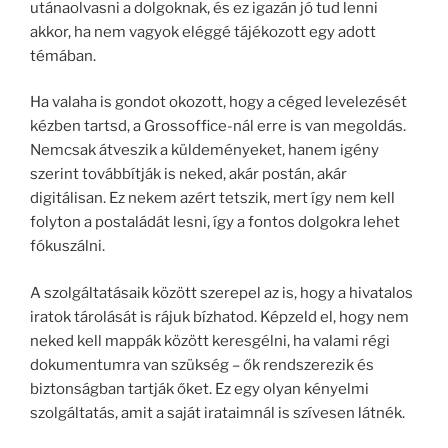
utánaolvasni a dolgoknak, és ez igazán jó tud lenni
akkor, ha nem vagyok eléggé tájékozott egy adott
témában.
Ha valaha is gondot okozott, hogy a céged levelezését
kézben tartsd, a Grossoffice-nál erre is van megoldás.
Nemcsak átveszik a küldeményeket, hanem igény
szerint továbbítják is neked, akár postán, akár
digitálisan. Ez nekem azért tetszik, mert így nem kell
folyton a postaládát lesni, így a fontos dolgokra lehet
fókuszálni.
A szolgáltatásaik között szerepel az is, hogy a hivatalos
iratok tárolását is rájuk bízhatod. Képzeld el, hogy nem
neked kell mappák között keresgélni, ha valami régi
dokumentumra van szükség – ők rendszerezik és
biztonságban tartják őket. Ez egy olyan kényelmi
szolgáltatás, amit a saját irataimnál is szívesen látnék.