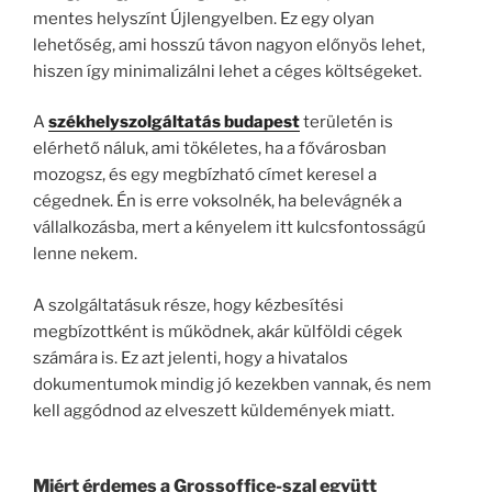
mentes helyszínt Újlengyelben. Ez egy olyan
lehetőség, ami hosszú távon nagyon előnyös lehet,
hiszen így minimalizálni lehet a céges költségeket.
A
székhelyszolgáltatás budapest
területén is
elérhető náluk, ami tökéletes, ha a fővárosban
mozogsz, és egy megbízható címet keresel a
cégednek. Én is erre voksolnék, ha belevágnék a
vállalkozásba, mert a kényelem itt kulcsfontosságú
lenne nekem.
A szolgáltatásuk része, hogy kézbesítési
megbízottként is működnek, akár külföldi cégek
számára is. Ez azt jelenti, hogy a hivatalos
dokumentumok mindig jó kezekben vannak, és nem
kell aggódnod az elveszett küldemények miatt.
Miért érdemes a Grossoffice-szal együtt