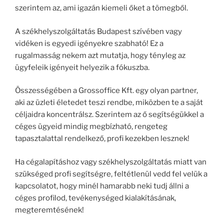
szerintem az, ami igazán kiemeli őket a tömegből.
A székhelyszolgáltatás Budapest szívében vagy
vidéken is egyedi igényekre szabható! Ez a
rugalmasság nekem azt mutatja, hogy tényleg az
ügyfeleik igényeit helyezik a fókuszba.
Összességében a Grossoffice Kft. egy olyan partner,
aki az üzleti életedet teszi rendbe, miközben te a saját
céljaidra koncentrálsz. Szerintem az ő segítségükkel a
céges ügyeid mindig megbízható, rengeteg
tapasztalattal rendelkező, profi kezekben lesznek!
Ha cégalapításhoz vagy székhelyszolgáltatás miatt van
szükséged profi segítségre, feltétlenül vedd fel velük a
kapcsolatot, hogy minél hamarabb neki tudj állni a
céges profilod, tevékenységed kialakításának,
megteremtésének!