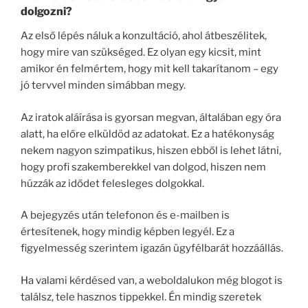
dolgozni?
Az első lépés náluk a konzultáció, ahol átbeszélitek,
hogy mire van szükséged. Ez olyan egy kicsit, mint
amikor én felmértem, hogy mit kell takarítanom – egy
jó tervvel minden simábban megy.
Az iratok aláírása is gyorsan megvan, általában egy óra
alatt, ha előre elküldöd az adatokat. Ez a hatékonyság
nekem nagyon szimpatikus, hiszen ebből is lehet látni,
hogy profi szakemberekkel van dolgod, hiszen nem
húzzák az idődet felesleges dolgokkal.
A bejegyzés után telefonon és e-mailben is
értesítenek, hogy mindig képben legyél. Ez a
figyelmesség szerintem igazán ügyfélbarát hozzáállás.
Ha valami kérdésed van, a weboldalukon még blogot is
találsz, tele hasznos tippekkel. Én mindig szeretek