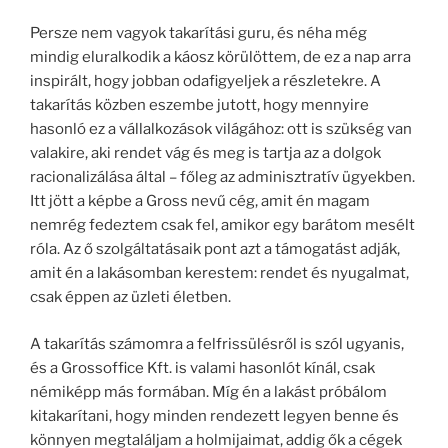
Persze nem vagyok takarítási guru, és néha még
mindig eluralkodik a káosz körülöttem, de ez a nap arra
inspirált, hogy jobban odafigyeljek a részletekre. A
takarítás közben eszembe jutott, hogy mennyire
hasonló ez a vállalkozások világához: ott is szükség van
valakire, aki rendet vág és meg is tartja az a dolgok
racionalizálása által – főleg az adminisztratív ügyekben.
Itt jött a képbe a Gross nevű cég, amit én magam
nemrég fedeztem csak fel, amikor egy barátom mesélt
róla. Az ő szolgáltatásaik pont azt a támogatást adják,
amit én a lakásomban kerestem: rendet és nyugalmat,
csak éppen az üzleti életben.
A takarítás számomra a felfrissülésről is szól ugyanis,
és a Grossoffice Kft. is valami hasonlót kínál, csak
némiképp más formában. Míg én a lakást próbálom
kitakarítani, hogy minden rendezett legyen benne és
könnyen megtaláljam a holmijaimat, addig ők a cégek