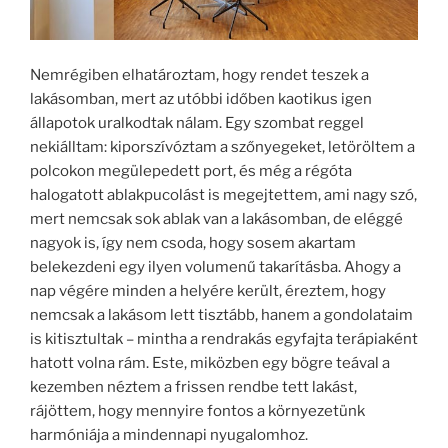
Nemrégiben elhatároztam, hogy rendet teszek a
lakásomban, mert az utóbbi időben kaotikus igen
állapotok uralkodtak nálam. Egy szombat reggel
nekiálltam: kiporszívóztam a szőnyegeket, letöröltem a
polcokon megülepedett port, és még a régóta
halogatott ablakpucolást is megejtettem, ami nagy szó,
mert nemcsak sok ablak van a lakásomban, de eléggé
nagyok is, így nem csoda, hogy sosem akartam
belekezdeni egy ilyen volumenű takarításba. Ahogy a
nap végére minden a helyére került, éreztem, hogy
nemcsak a lakásom lett tisztább, hanem a gondolataim
is kitisztultak – mintha a rendrakás egyfajta terápiaként
hatott volna rám. Este, miközben egy bögre teával a
kezemben néztem a frissen rendbe tett lakást,
rájöttem, hogy mennyire fontos a környezetünk
harmóniája a mindennapi nyugalomhoz.