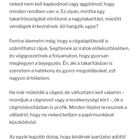
neked nem kell kapkodnod vagy aggódnod, hogy
minden rendben van-e. Ez olyan, mintha egy
takarítószolgálat elintézné a nagytakarítást, mielőtt
vendégek érkeznének. Jól hangzik, ugye?
Fontos kiemelni még, hogy a cégalapításnál is
számíthatsz rájuk. Segítenek az iratok előkészítésében,
és végigvezetnek a folyamaton, hogy gyorsan
meglegyen a bejegyzés. Én, aki a takarításban is
szeretem a hatékony és gyors megoldásokat, ezt
nagyon értékelem.
Ha már működik a céged, de változtatni kell valamin –
mondjuk a cégnevet vagy a tevékenységi kört –, ők a
cégmódosításban is profik. Minden lépést levesznek a
válladról, hogy ne neked kelljen a papírmunkával
küszködnöd.
Az egyik legjobb dolog, hogy kínálnak iparűzési adótól