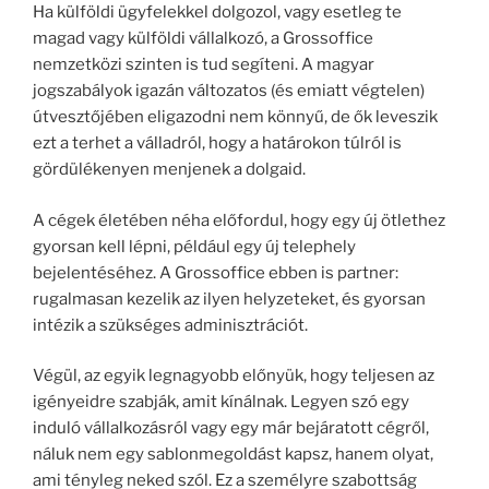
Ha külföldi ügyfelekkel dolgozol, vagy esetleg te
magad vagy külföldi vállalkozó, a Grossoffice
nemzetközi szinten is tud segíteni. A magyar
jogszabályok igazán változatos (és emiatt végtelen)
útvesztőjében eligazodni nem könnyű, de ők leveszik
ezt a terhet a válladról, hogy a határokon túlról is
gördülékenyen menjenek a dolgaid.
A cégek életében néha előfordul, hogy egy új ötlethez
gyorsan kell lépni, például egy új telephely
bejelentéséhez. A Grossoffice ebben is partner:
rugalmasan kezelik az ilyen helyzeteket, és gyorsan
intézik a szükséges adminisztrációt.
Végül, az egyik legnagyobb előnyük, hogy teljesen az
igényeidre szabják, amit kínálnak. Legyen szó egy
induló vállalkozásról vagy egy már bejáratott cégről,
náluk nem egy sablonmegoldást kapsz, hanem olyat,
ami tényleg neked szól. Ez a személyre szabottság