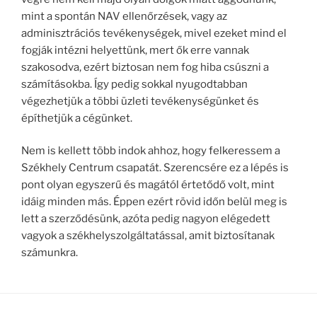
mint a spontán NAV ellenőrzések, vagy az
adminisztrációs tevékenységek, mivel ezeket mind el
fogják intézni helyettünk, mert ők erre vannak
szakosodva, ezért biztosan nem fog hiba csúszni a
számításokba. Így pedig sokkal nyugodtabban
végezhetjük a többi üzleti tevékenységünket és
építhetjük a cégünket.
Nem is kellett több indok ahhoz, hogy felkeressem a
Székhely Centrum csapatát. Szerencsére ez a lépés is
pont olyan egyszerű és magától értetődő volt, mint
idáig minden más. Éppen ezért rövid időn belül meg is
lett a szerződésünk, azóta pedig nagyon elégedett
vagyok a székhelyszolgáltatással, amit biztosítanak
számunkra.