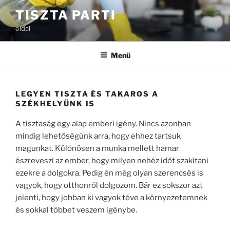
Tartalomhoz
TISZTA PARTI
oldal
Menü
LEGYEN TISZTA ÉS TAKAROS A
SZÉKHELYÜNK IS
A tisztaság egy alap emberi igény. Nincs azonban
mindig lehetőségünk arra, hogy ehhez tartsuk
magunkat. Különösen a munka mellett hamar
észreveszi az ember, hogy milyen nehéz időt szakítani
ezekre a dolgokra. Pedig én még olyan szerencsés is
vagyok, hogy otthonról dolgozom. Bár ez sokszor azt
jelenti, hogy jobban ki vagyok téve a környezetemnek
és sokkal többet veszem igénybe.