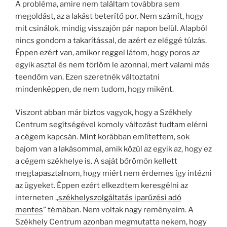
A probléma, amire nem találtam továbbra sem
megoldást, az a lakást beterítő por. Nem számít, hogy
mit csinálok, mindig visszajön pár napon belül. Alapból
nincs gondom a takarítással, de azért ez eléggé túlzás.
Éppen ezért van, amikor reggel látom, hogy poros az
egyik asztal és nem törlöm le azonnal, mert valami más
teendőm van. Ezen szeretnék változtatni
mindenképpen, de nem tudom, hogy miként.
Viszont abban már biztos vagyok, hogy a Székhely
Centrum segítségével komoly változást tudtam elérni
a cégem kapcsán. Mint korábban említettem, sok
bajom van a lakásommal, amik közül az egyik az, hogy ez
a cégem székhelye is. A saját bőrömön kellett
megtapasztalnom, hogy miért nem érdemes így intézni
az ügyeket. Éppen ezért elkezdtem keresgélni az
interneten „
székhelyszolgáltatás iparűzési adó
mentes
” témában. Nem voltak nagy reményeim. A
Székhely Centrum azonban megmutatta nekem, hogy