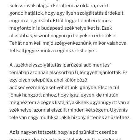
kulcsszavak alapján kerültem az oldalra, ezért
gondolhatjátok, hogy egy ilyen szolgáltatás érdekelt
engem a leginkább. Ettől függetlenül érdemes
megfontolni a budapesti székhelyeiket is. Ezek
olcsóbbak, viszont nagyon jó helyeken érhetők el.
Tehát nem kell majd szégyenkeznünk, mikor valahova
fel kell jegyeznünk a cégünk székhelyét.
A „székhelyszolgáltatás iparűzési adó mentes”
témában azonban elsősorban Újlengyelt ajánlották. Ez
egy olyan település, ahol különböző
adókedvezményeket vehetünk igénybe. Elsőre túl
jónak hangzott ahhoz, hogy igaz legyen, de miután
megnéztem a cégek listáját, akiknek ugyanúgy itt van a
székhelye, azonnal elszállt minden kétségem. Ugyanis
tele van nagy multikkal, akik bizony értenek az üzlethez.
Az is nagyon tetszett, hogy a pénzünkért cserébe
végre nem kell majd olyan dolgok miatt aggódnunk,