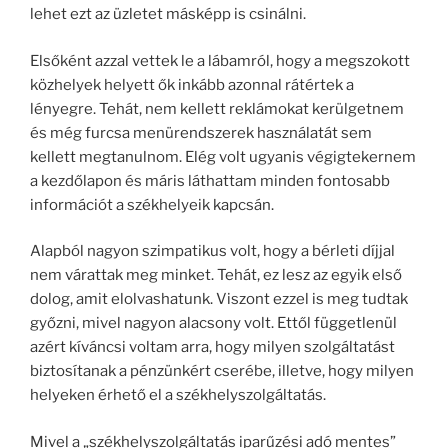
lehet ezt az üzletet másképp is csinálni.
Elsőként azzal vettek le a lábamról, hogy a megszokott
közhelyek helyett ők inkább azonnal rátértek a
lényegre. Tehát, nem kellett reklámokat kerülgetnem
és még furcsa menürendszerek használatát sem
kellett megtanulnom. Elég volt ugyanis végigtekernem
a kezdőlapon és máris láthattam minden fontosabb
információt a székhelyeik kapcsán.
Alapból nagyon szimpatikus volt, hogy a bérleti díjjal
nem várattak meg minket. Tehát, ez lesz az egyik első
dolog, amit elolvashatunk. Viszont ezzel is meg tudtak
győzni, mivel nagyon alacsony volt. Ettől függetlenül
azért kíváncsi voltam arra, hogy milyen szolgáltatást
biztosítanak a pénzünkért cserébe, illetve, hogy milyen
helyeken érhető el a székhelyszolgáltatás.
Mivel a „székhelyszolgáltatás iparűzési adó mentes”